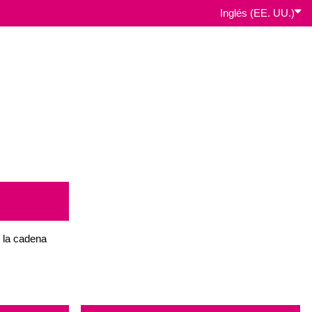
Inglés (EE. UU.)
 la cadena