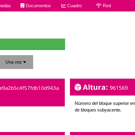
edas
Documentos
Cuadro
Red
Una vez
Altura:
961569
e9a2b5c4f57fdb10d943a
Número del bloque superior en
de bloques subyacente.