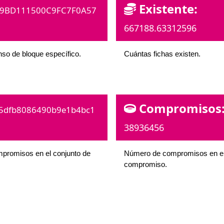
Existente:
9BD111500C9FC7F0A57
667188.63312596
nso de bloque específico.
Cuántas fichas existen.
Compromisos
5dfb8086490b9e1b4bc1
38936456
ompromisos en el conjunto de
Número de compromisos en el
compromiso.