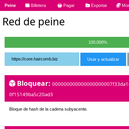
Peine
Billetera
Pagar
Exportar
Mon
Red de peine
100.000%
Usar y actualizar
Bloquear:
000000000000000000007f33da1
0f15149ba5c20ad3
Bloque de hash de la cadena subyacente.