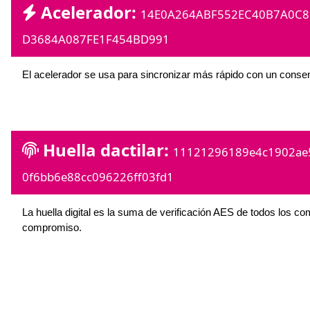
Acelerador:
14E0A264ABF552EC40B7A0C8
D3684A087FE1F454BD991
El acelerador se usa para sincronizar más rápido con un conse
Huella dactilar:
11121296189e4c1902ae
0f6bb6e88cc096226ff03fd1
La huella digital es la suma de verificación AES de todos los c
compromiso.